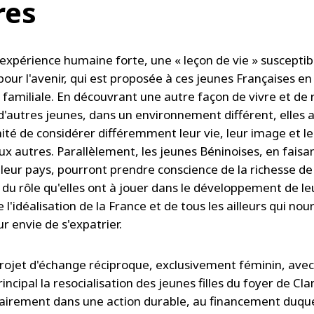
res
 expérience humaine forte, une « leçon de vie » susceptib
ur l'avenir, qui est proposée à ces jeunes Françaises en 
u familiale. En découvrant une autre façon de vivre et de
 d'autres jeunes, dans un environnement différent, elles 
nité de considérer différemment leur vie, leur image et l
ux autres. Parallèlement, les jeunes Béninoises, en faisa
 leur pays, pourront prendre conscience de la richesse de
 du rôle qu'elles ont à jouer dans le développement de le
 l'idéalisation de la France et de tous les ailleurs qui nou
ur envie de s'expatrier.
projet d'échange réciproque, exclusivement féminin, ave
rincipal la resocialisation des jeunes filles du foyer de Cla
 clairement dans une action durable, au financement duque