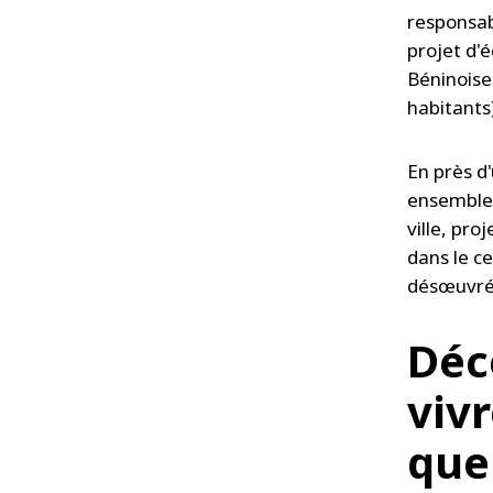
responsa
projet d'
Béninoise
habitants)
En près d
ensemble 
ville, pro
dans le c
désœuvré
Déc
viv
que 