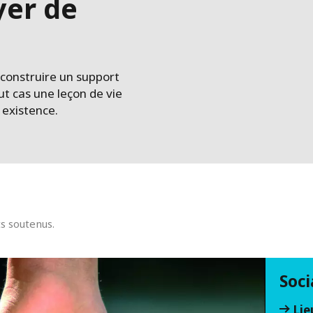
yer de
construire un support
ut cas une leçon de vie
 existence.
ts soutenus.
Soci
Lie