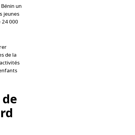
 Bénin un
es jeunes
e 24 000
rer
s de la
activités
 enfants
 de
ard
s