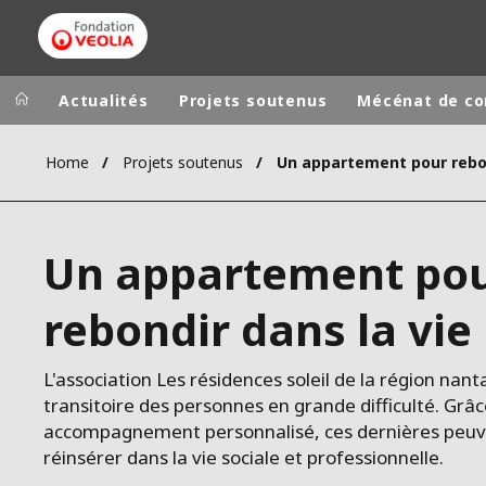
Actualités
Projets soutenus
Mécénat de c
Home
Projets soutenus
Groupe Veolia
Dans le 
AFRIQUE ET 
VEOLIA.COM
Un appartement po
AMÉRIQUE D
CAMPUS
AMÉRIQUE LA
rebondir dans la vie
FONDATION
INSTITUT
L'association Les résidences soleil de la région nant
transitoire des personnes en grande difficulté. Grâc
accompagnement personnalisé, ces dernières peuv
réinsérer dans la vie sociale et professionnelle.