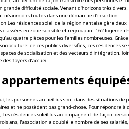
blain, accueillent de façon transitoire des personnes et d
n grande difficulté sociale. Venant d'horizons très divers, 
ent néanmoins toutes dans une démarche d'insertion.
ion Les résidences soleil de la région nantaise gère deux
s classées en zone sensible et regroupant 162 logements
squ'au quatre pièces pour les familles nombreuses. Grâce
ocioculturel de ces publics diversifiés, ces résidences se
spaces de socialisation et des vecteurs d'intégration, loi
 des foyers d'accueil.
 appartements équipé
i, les personnes accueillies sont dans des situations de p
aires et ne possèdent pas grand-chose. Pour répondre à 
és, Les résidences soleil les accompagnent de façon person
trois ans, l'association a doublé le nombre de ses salariés