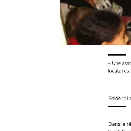
« Une asso
locataires.
Frédéric 
Dans la r