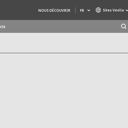
Sites Veolia
FR
NOUS DÉCOUVRIR
nts
Marques de spécialité
AIR QUALITY
INGÉNIERIE & CONSEIL
HAZARDOUS WASTE EUROPE
INDUSTRIES GLOBAL SOLUTIONS
NUCLEAR SOLUTIONS
OFIS
SEDE BENELUX
VEOLIA AGRICULTURE