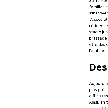
Saint-Her
familles e
s'inscriv
L'associat
résidence
studio ju
brassage s
être des e
l'ambiance
Des
Aujourd'hu
plus préc
difficult
Ainsi, en 