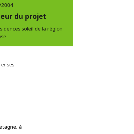
/2004
eur du projet
sidences soleil de la région
ise
rer ses
retagne, à