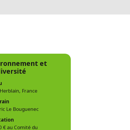
WATER TECHNOLOGIES
ironnement et
iversité
u
-Herblain, France
rain
ric Le Bouguenec
tation
0 € au Comité du