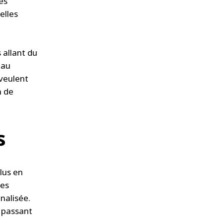
es
elles
 allant du
 au
 veulent
n de
s
lus en
ces
nalisée.
, passant