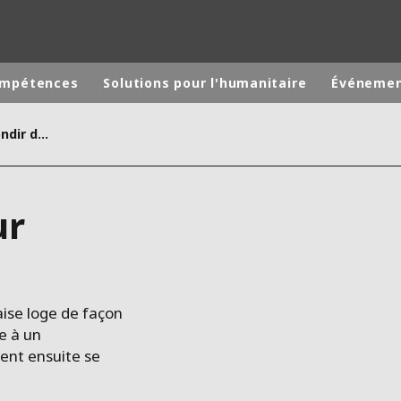
ompétences
Solutions pour l'humanitaire
Événeme
Un appartement pour rebondir dans la vie
monde
MOYEN ORIENT
ASIE
ur
U NORD
AUSTRALIE ET NOUVELLE ZÉLANDE
TINE
EUROPE
aise loge de façon
e à un
ent ensuite se