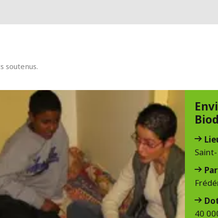
ts soutenus.
Env
Biod
Lie
Saint
Par
Frédé
Do
40 00