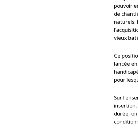
pouvoir e
de chanti
naturels, 
l'acquisit
vieux bat
Ce positi
lancée en
handicapé
pour lesqu
Sur l'ens
insertion
durée, on
conditionn