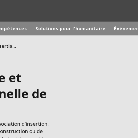
ompétences
Solutions pour l'humanitaire
Événeme
Rénovation maritime et insertion professionnelle de haute qualité
monde
MOYEN ORIENT
ASIE
e et
U NORD
AUSTRALIE ET NOUVELLE ZÉLANDE
TINE
EUROPE
nelle de
ociation d'insertion,
construction ou de