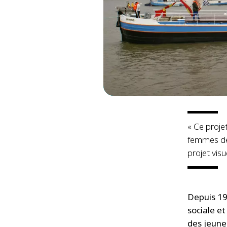
« Ce proje
femmes de
projet visu
Depuis 199
sociale e
des jeune