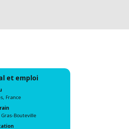
WATER TECHNOLOGIES
al et emploi
u
s, France
rain
 Gras-Bouteville
tation