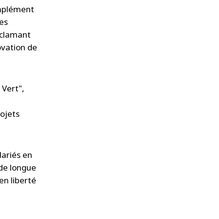
omplément
es
éclamant
novation de
 Vert",
rojets
lariés en
 de longue
en liberté