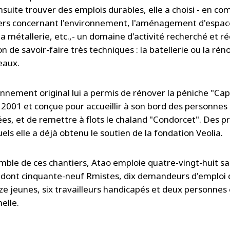
nsuite trouver des emplois durables, elle a choisi - en c
ers concernant l'environnement, l'aménagement d'espac
la métallerie, etc.,
- un domaine d'activité recherché et r
ion de savoir-faire très techniques
: la batellerie ou la ré
eaux.
onnement original lui a permis de rénover la péniche "Cap
 2001 et conçue pour accueillir à son bord des personnes
es, et de remettre à flots le chaland "Condorcet". Des p
els elle a déjà obtenu le soutien de la fondation Veolia.
emble de ces chantiers, Atao emploie quatre-vingt-huit sa
, dont cinquante-neuf Rmistes, dix demandeurs d'emploi
ze jeunes, six travailleurs handicapés et deux personnes 
elle.