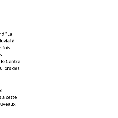
nd "La
uvial à
 fois
s
r le Centre
, lors des
re
s à cette
nouveaux