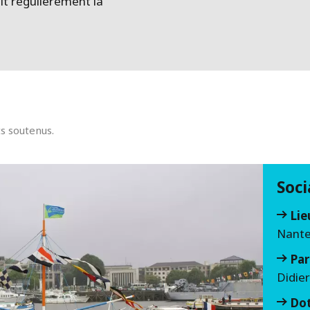
it régulièrement la
ts soutenus.
Soci
Lie
Nante
Par
Didier
Do