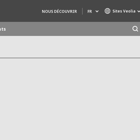
Sites Veolia
FR
NOUS DÉCOUVRIR
nts
Marques de spécialité
AIR QUALITY
INGÉNIERIE & CONSEIL
HAZARDOUS WASTE EUROPE
INDUSTRIES GLOBAL SOLUTIONS
NUCLEAR SOLUTIONS
OFIS
SEDE BENELUX
VEOLIA AGRICULTURE