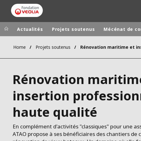
Actualités
Projets soutenus
Mécénat de c
Home
Projets soutenus
Groupe Veolia
Dans le 
AFRIQUE ET 
VEOLIA.COM
Rénovation maritim
AMÉRIQUE D
CAMPUS
AMÉRIQUE LA
insertion profession
FONDATION
INSTITUT
haute qualité
En complément d'activités "classiques" pour une ass
ATAO propose à ses bénéficiaires des chantiers de 