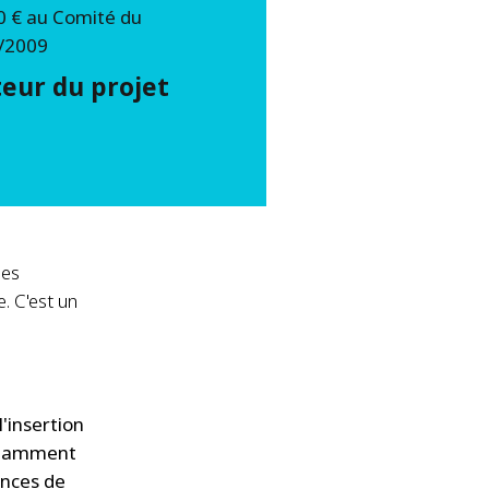
0 € au Comité du
/2009
eur du projet
des
. C'est un
'insertion
notamment
ances de