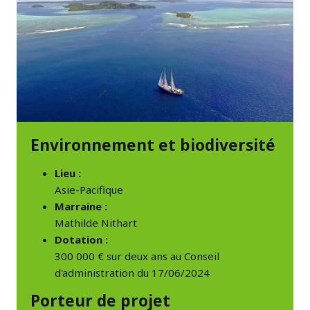
Environnement et biodiversité
Lieu :
Asie-Pacifique
Marraine :
Mathilde Nithart
Dotation :
300 000 € sur deux ans au Conseil
d'administration du 17/06/2024
Porteur de projet