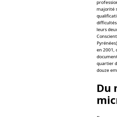
professio
majorité 
qualificat
difficult
leurs deu
Consciente
Pyrénées)
en 2001, 
documents
quartier d
douze emp
Du 
mic