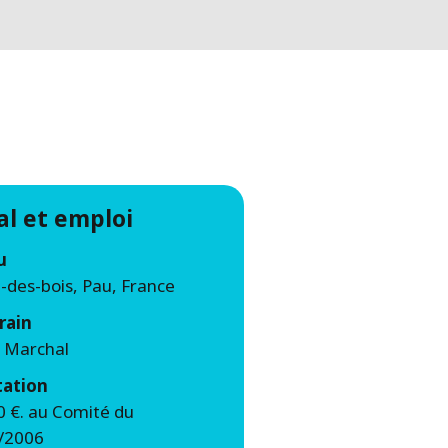
WATER TECHNOLOGIES
al et emploi
u
-des-bois, Pau, France
rain
r Marchal
tation
0 €. au Comité du
/2006