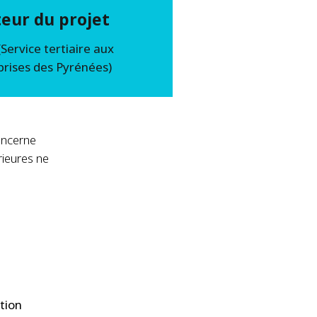
eur du projet
Service tertiaire aux
prises des Pyrénées)
oncerne
rieures ne
rtion