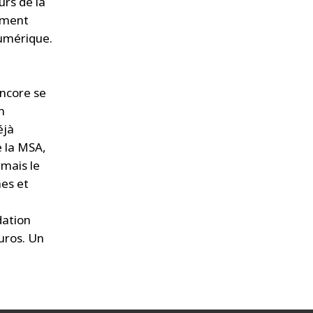
urs de la
lement
umérique.
encore se
n
éjà
e la MSA,
rmais le
hes et
dation
uros. Un