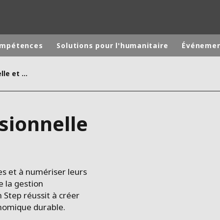
ompétences
Solutions pour l'humanitaire
Événeme
De l'insertion professionnelle et économique
monde
MOYEN ORIENT
ASIE
ssionnelle
U NORD
AUSTRALIE ET NOUVELLE ZÉLANDE
TINE
EUROPE
es et à numériser leurs
 la gestion
 Step réussit à créer
onomique durable.