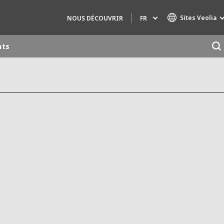
Sites Veolia
FR
NOUS DÉCOUVRIR
nts
Marques de spécialité
AIR QUALITY
INGÉNIERIE & CONSEIL
HAZARDOUS WASTE EUROPE
INDUSTRIES GLOBAL SOLUTIONS
NUCLEAR SOLUTIONS
OFIS
SEDE BENELUX
VEOLIA AGRICULTURE