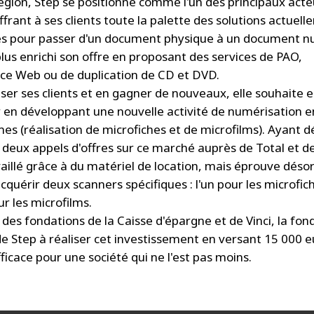
égion, Step se positionne comme l'un des principaux acte
frant à ses clients toute la palette des solutions actuel
es pour passer d'un document physique à un document n
plus enrichi son offre en proposant des services de PAO,
nce Web ou de duplication de CD et DVD.
iser ses clients et en gagner de nouveaux, elle souhaite 
er en développant une nouvelle activité de numérisation e
es (réalisation de microfiches et de microfilms). Ayant d
deux appels d'offres sur ce marché auprès de Total et d
vaillé grâce à du matériel de location, mais éprouve déso
cquérir deux scanners spécifiques : l'un pour les microfic
ur les microfilms.
 des fondations de la Caisse d'épargne et de Vinci, la fon
de Step à réaliser cet investissement en versant 15 000 e
ficace pour une société qui ne l'est pas moins.