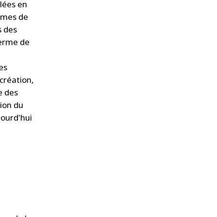
lées en
ermes de
s des
terme de
es
création,
e des
ion du
jourd'hui