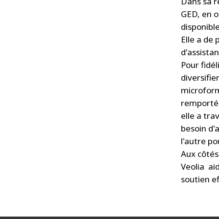
Dans sa r
GED, en of
disponibl
Elle a de 
d'assista
Pour fidél
diversifi
microform
remporté 
elle a tra
besoin d'a
l'autre po
Aux côtés
Veolia ai
soutien ef