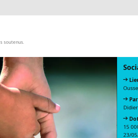
ts soutenus.
Soci
Lie
Ousse
Par
Didie
Do
15 00
23/05