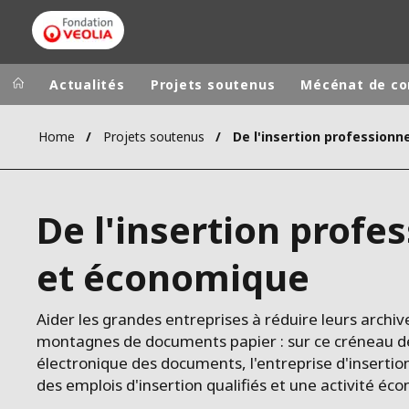
Actualités
Projets soutenus
Mécénat de c
Home
Projets soutenus
Groupe Veolia
Dans le 
AFRIQUE ET 
VEOLIA.COM
De l'insertion profe
AMÉRIQUE D
CAMPUS
AMÉRIQUE LA
et économique
FONDATION
INSTITUT
Aider les grandes entreprises à réduire leurs archiv
montagnes de documents papier : sur ce créneau de
électronique des documents, l'entreprise d'insertion
des emplois d'insertion qualifiés et une activité éc