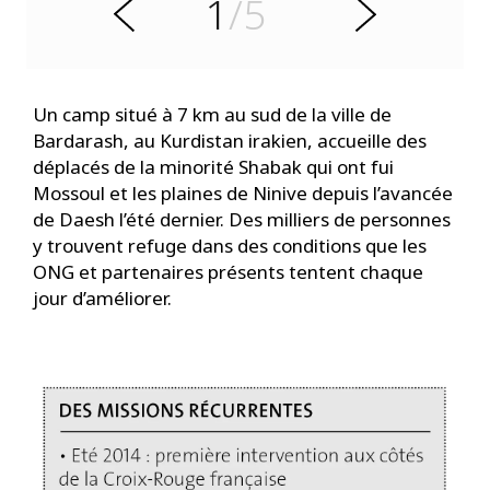
1
/5
r
S
P
u
i
v
a
n
Un camp situé à 7 km au sud de la ville de
t
Bardarash, au Kurdistan irakien, accueille des
déplacés de la minorité Shabak qui ont fui
Mossoul et les plaines de Ninive depuis l’avancée
de Daesh l’été dernier. Des milliers de personnes
y trouvent refuge dans des conditions que les
ONG et partenaires présents tentent chaque
jour d’améliorer.