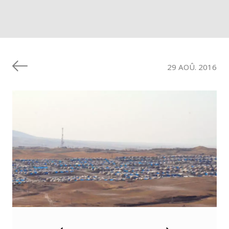
29 AOÛ. 2016
t
n
e
d
é
c
é