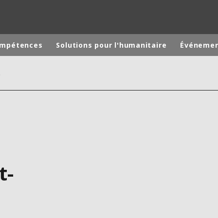
ompétences
Solutions pour l'humanitaire
Événeme
rabagh
monde
MOYEN ORIENT
ASIE
U NORD
AUSTRALIE ET NOUVELLE ZÉLANDE
TINE
EUROPE
t-