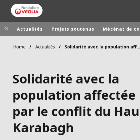
Actualités
Projets soutenus
Mécénat de c
Home
Actualités
Solidarité avec la population affectée par le conflit du Haut-Ka
Groupe Veolia
Dans le 
AFRIQUE ET 
VEOLIA.COM
Solidarité avec la
AMÉRIQUE D
CAMPUS
AMÉRIQUE LA
population affectée
FONDATION
INSTITUT
par le conflit du Hau
Karabagh