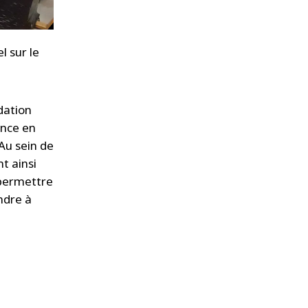
l sur le
dation
ance en
Au sein de
t ainsi
 permettre
ndre à