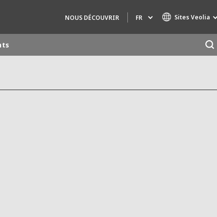
Sites Veolia
FR
NOUS DÉCOUVRIR
nts
Marques de spécialité
AIR QUALITY
INGÉNIERIE & CONSEIL
HAZARDOUS WASTE EUROPE
INDUSTRIES GLOBAL SOLUTIONS
NUCLEAR SOLUTIONS
OFIS
SEDE BENELUX
VEOLIA AGRICULTURE